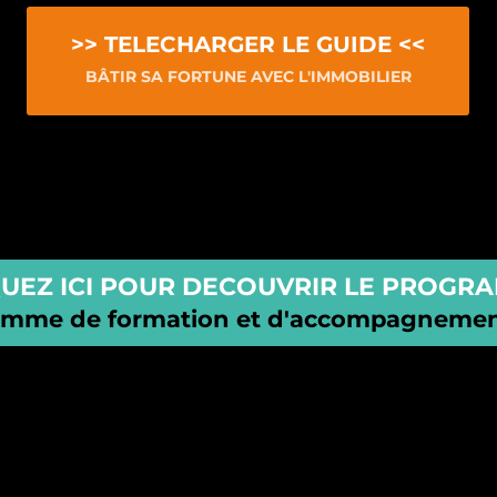
>> TELECHARGER LE GUIDE <<
BÂTIR SA FORTUNE AVEC L'IMMOBILIER
QUEZ ICI POUR DECOUVRIR LE PROGR
ramme de formation et d'accompagnement 