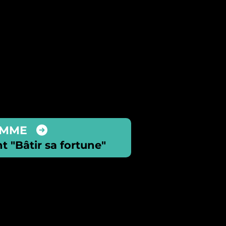
AMME
"Bâtir sa fortune"