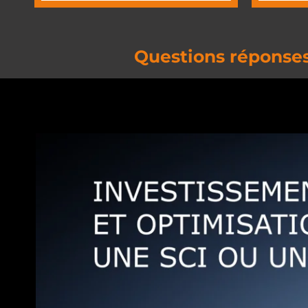
Questions réponses