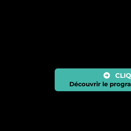
CLI
Découvrir le prog