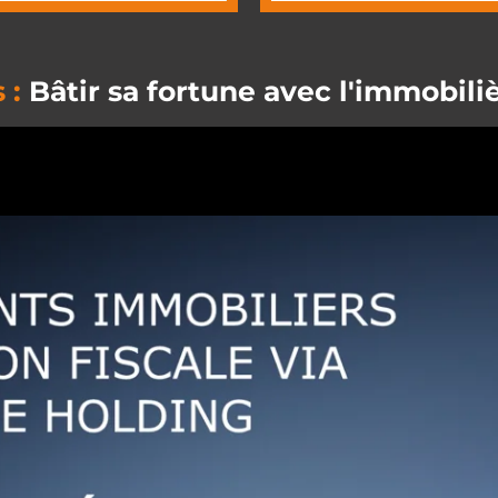
 :
Bâtir sa fortune avec l'immobil